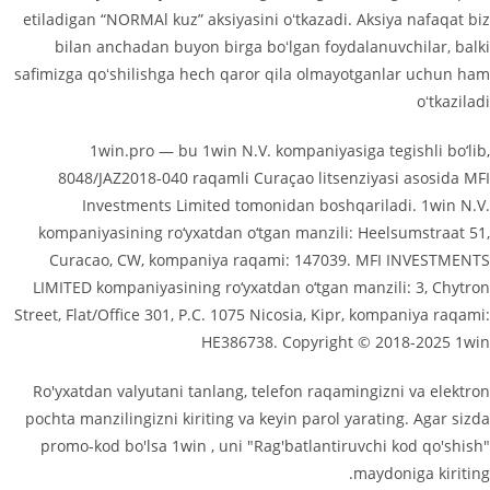
etiladigan “NORMAl kuz” aksiyasini oʻtkazadi. Aksiya nafaqat biz
bilan anchadan buyon birga boʻlgan foydalanuvchilar, balki
safimizga qoʻshilishga hech qaror qila olmayotganlar uchun ham
oʻtkaziladi
1win.pro — bu 1win N.V. kompaniyasiga tegishli bo‘lib,
8048/JAZ2018-040 raqamli Curaçao litsenziyasi asosida MFI
Investments Limited tomonidan boshqariladi. 1win N.V.
kompaniyasining ro‘yxatdan o‘tgan manzili: Heelsumstraat 51,
Curacao, CW, kompaniya raqami: 147039. MFI INVESTMENTS
LIMITED kompaniyasining ro‘yxatdan o‘tgan manzili: 3, Chytron
Street, Flat/Office 301, P.C. 1075 Nicosia, Kipr, kompaniya raqami:
HE386738. Copyright © 2018-2025 1win
Ro'yxatdan valyutani tanlang, telefon raqamingizni va elektron
pochta manzilingizni kiriting va keyin parol yarating. Agar sizda
promo-kod bo'lsa 1win , uni "Rag'batlantiruvchi kod qo'shish"
maydoniga kiriting.