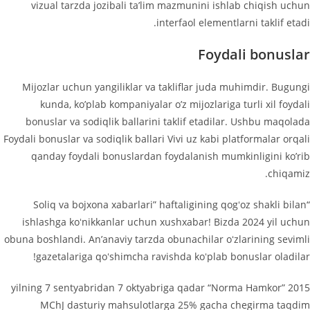
vizual tarzda jozibali ta’lim mazmunini ishlab chiqish uchun
interfaol elementlarni taklif etadi.
Foydali bonuslar
Mijozlar uchun yangiliklar va takliflar juda muhimdir. Bugungi
kunda, ko’plab kompaniyalar o’z mijozlariga turli xil foydali
bonuslar va sodiqlik ballarini taklif etadilar. Ushbu maqolada
Foydali bonuslar va sodiqlik ballari Vivi uz kabi platformalar orqali
qanday foydali bonuslardan foydalanish mumkinligini ko’rib
chiqamiz.
“Soliq va bojхona хabarlari” haftaligining qogʻoz shakli bilan
ishlashga koʻnikkanlar uchun хushхabar! Bizda 2024 yil uchun
obuna boshlandi. An’anaviy tarzda obunachilar oʻzlarining sevimli
gazetalariga qoʻshimcha ravishda koʻplab bonuslar oladilar!
2015 yilning 7 sentyabridan 7 oktyabriga qadar “Norma Hamkor”
MChJ dasturiy mahsulotlarga 25% gacha chegirma taqdim