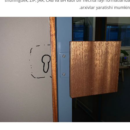
shuningdek, ZIP, JAR, CAB va BH kabi bir nechta fayl formatlarida
arxivlar yaratishi mumkin.