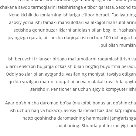
chakana savdo tarmoqlarini tekshirishga e'tibor qaratsa, Second to
None kichik do'konlarning ishlariga e'tibor beradi. Faoliyatning
asosiy yo'nalishi tamaki mahsulotlari va alkogol mahsulotlarini
sotishda qonunbuzarliklarni aniqlash bilan bog'liq. Yashash
joyingizga qarab, bir necha daqiqali ish uchun 100 dollargacha
pul olish mumkin.
Ish beruvchi frilanser birjaga ma'lumotlarni raqamlashtirish va
ularni elektron hujjatga o'tkazish bilan bog'liq buyurtma beradi.
Oddiy so'zlar bilan aytganda, vazifaning mohiyati tavsiya etilgan
qo'lda yozilgan matnni diqqat bilan va malakali ravishda qayta
terishdir. Pensionerlar uchun ajoyib kompyuter ishi.
Agar qo‘shimcha daromad bo‘lsa (mukofot, bonuslar, qo‘shimcha
ish uchun haq va hokazo), asosiy daromad foizidan ko‘prog‘ini,
hatto qo‘shincha daromadning hammasini jamg‘arishga
odatlaning. Shunda pul tezroq yig‘iladi.