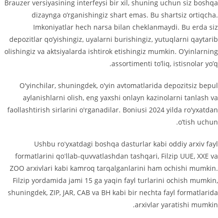
Brauzer versiyasining interfeysi bir xil, shuning uchun siz boshqa
dizaynga o’rganishingiz shart emas. Bu shartsiz ortiqcha.
Imkoniyatlar hech narsa bilan cheklanmaydi. Bu erda siz
depozitlar qo’yishingiz, uyalarni burishingiz, yutuqlarni qaytarib
olishingiz va aktsiyalarda ishtirok etishingiz mumkin. O’yinlarning
assortimenti to’liq, istisnolar yo’q.
O'yinchilar, shuningdek, o'yin avtomatlarida depozitsiz bepul
aylanishlarni olish, eng yaxshi onlayn kazinolarni tanlash va
faollashtirish sirlarini o'rganadilar. Boniusi 2024 yilda ro'yxatdan
o’tish uchun.
Ushbu roʻyxatdagi boshqa dasturlar kabi oddiy arxiv fayl
formatlarini qoʻllab-quvvatlashdan tashqari, Filzip UUE, XXE va
ZOO arxivlari kabi kamroq tarqalganlarini ham ochishi mumkin.
Filzip yordamida jami 15 ga yaqin fayl turlarini ochish mumkin,
shuningdek, ZIP, JAR, CAB va BH kabi bir nechta fayl formatlarida
arxivlar yaratishi mumkin.