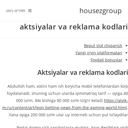
Ski
housezgroup
t
תפריט ניווט
conten
aktsiyalar va reklama kodlari
Bepul slot chiqarish
Yangi o'yin platformalari
Foydali bonuslar
Aktsiyalar va reklama kodlari
Abdulloh ham, xotini ham ish bo‘yicha mobil telefonlardan ko‘p
foydalanadi, shuning uchun ularda qimmatroq tarif — oyiga 40
000 so‘m. Ikki kishiga 80 000 so‘m to‘g‘ri keladi
https://alvik-
m.ru/content/art/leon-betting-news-from-the-gaming-world.html
.
Yana oyiga 200 000 so‘m ular uy interneti uchun pul to‘laydilar.
Portal doimo sirli xaridorlarga muhtoj. Agar BestMark yirik