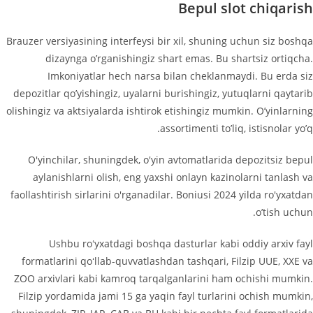
Bepul slot chiqarish
Brauzer versiyasining interfeysi bir xil, shuning uchun siz boshqa
dizaynga o’rganishingiz shart emas. Bu shartsiz ortiqcha.
Imkoniyatlar hech narsa bilan cheklanmaydi. Bu erda siz
depozitlar qo’yishingiz, uyalarni burishingiz, yutuqlarni qaytarib
olishingiz va aktsiyalarda ishtirok etishingiz mumkin. O’yinlarning
assortimenti to’liq, istisnolar yo’q.
O'yinchilar, shuningdek, o'yin avtomatlarida depozitsiz bepul
aylanishlarni olish, eng yaxshi onlayn kazinolarni tanlash va
faollashtirish sirlarini o'rganadilar. Boniusi 2024 yilda ro'yxatdan
o’tish uchun.
Ushbu roʻyxatdagi boshqa dasturlar kabi oddiy arxiv fayl
formatlarini qoʻllab-quvvatlashdan tashqari, Filzip UUE, XXE va
ZOO arxivlari kabi kamroq tarqalganlarini ham ochishi mumkin.
Filzip yordamida jami 15 ga yaqin fayl turlarini ochish mumkin,